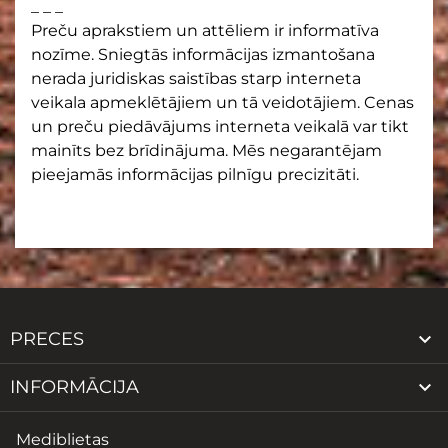
_ _ _
Preču aprakstiem un attēliem ir informatīva
nozīme. Sniegtās informācijas izmantošana
nerada juridiskas saistības starp interneta
veikala apmeklētājiem un tā veidotājiem. Cenas
un preču piedāvājums interneta veikalā var tikt
mainīts bez brīdinājuma. Mēs negarantējam
pieejamās informācijas pilnīgu precizitāti.

PRECES

INFORMĀCIJA
Mediblietas