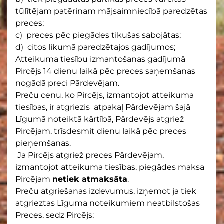
tūlītējam patēriņam mājsaimniecībā paredzētas
preces;
c) preces pēc piegādes tikušas sabojātas;
d) citos likumā paredzētajos gadījumos;
Atteikuma tiesību izmantošanas gadījumā
Pircējs 14 dienu laikā pēc preces saņemšanas
nogādā preci Pārdevējam.
Preču cenu, ko Pircējs, izmantojot atteikuma
tiesības, ir atgriezis atpakaļ Pārdevējam šajā
Līgumā noteiktā kārtībā, Pārdevējs atgriež
Pircējam, trīsdesmit dienu laikā pēc preces
pieņemšanas.
Ja Pircējs atgriež preces Pārdevējam,
izmantojot atteikuma tiesības, piegādes maksa
Pircējam
netiek atmaksāta
.
Preču atgriešanas izdevumus, izņemot ja tiek
atgrieztas Līguma noteikumiem neatbilstošas
Preces, sedz Pircējs;