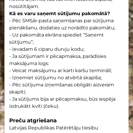
nosūtītājam.
Kā es varu saņemt sūtījumu pakomātā?
- Pēc SMS/e-pasta saņemšanas par sūtījuma
pienākšanu, dodaties uz norādīto pakomātu;
- Uz pakomāta ekrāna spiediet “Saņemt
sūtījumu”;
- Ievadam 6 ciparu durvju kodu;
- Ja sūtījumam ir pēcapmaksa, parādīsies
maksājuma logs:
- Veicat maksājumu ar karti karšu terminālī;
- Izņemiet sūtījumu no atvērtā skapīša;
- Pēc sūtījuma izņemšanas obligāti aizveram
skapīti;
- Ja sūtījums bija ar pēcapmaksu, būs iespēja
izdrukātt kvīti (čeku).
Preču atgriešana
Latvijas Republikas Patērētāju tiesību