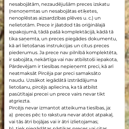
nesabojātām, nezaudējušām preces izskatu
(nenoņemtas un nesabojātas etiķetes,
nenoplēstas aizsardzības plēves u. c.) un
nelietotām. Prece ir jāatdod tās oriģinālajā
iepakojumā, tādā pašā komplektācijā, kādā tā
tika saņemta, un preces piegādes dokumentu,
kā arī lietošanas instrukcijas un citus preces
piederumus. Ja prece nav pilnībā komplektēta,
ir sabojāta, nekārtīga vai nav atbilstoši iepakota,
Pārdevējam ir tiesības nepieņemt preci, kā arī
neatmaksāt Pircēja par preci samaksāto
naudu. Uzsākot iegādātā izstrādājuma
lietošanu, pircējs apliecina, ka tā atbilst
pasūtītajai precei un prece vairs nevar tikt
atgriezta.
Pircējs nevar izmantot atteikuma tiesības, ja:
a) preces pēc to rakstura nevar atdot atpakaļ,
vai tās ātri bojājas vai ir ātri izlietojamas;
b) tiek piegādātas pārtikas preces vai citas