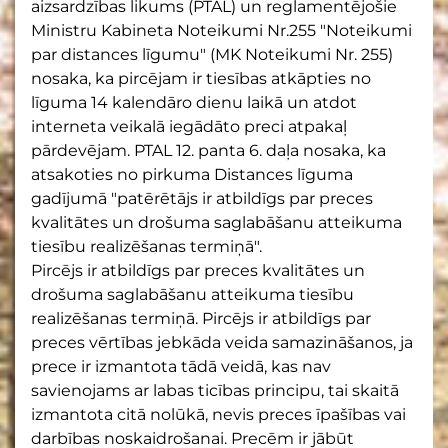
aizsardzības likums (PTAL) un reglamentējošie
Ministru Kabineta Noteikumi Nr.255 "Noteikumi
par distances līgumu" (MK Noteikumi Nr. 255)
nosaka, ka pircējam ir tiesības atkāpties no
līguma 14 kalendāro dienu laikā un atdot
interneta veikalā iegādāto preci atpakaļ
pārdevējam. PTAL 12. panta 6. daļa nosaka, ka
atsakoties no pirkuma Distances līguma
gadījumā "patērētājs ir atbildīgs par preces
kvalitātes un drošuma saglabāšanu atteikuma
tiesību realizēšanas termiņā".
Pircējs ir atbildīgs par preces kvalitātes un
drošuma saglabāšanu atteikuma tiesību
realizēšanas termiņā. Pircējs ir atbildīgs par
preces vērtības jebkāda veida samazināšanos, ja
prece ir izmantota tādā veidā, kas nav
savienojams ar labas ticības principu, tai skaitā
izmantota citā nolūkā, nevis preces īpašības vai
darbības noskaidrošanai. Precēm ir jābūt