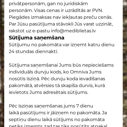
privātpersonām, gan no juridiskām
personām. Visas cenas ir uzrādītās ar PVN.
Piegādes izmaksas nav iekļautas preču cenās.
Par Jūsu pasūtījuma stāvokli Jūs varat uzzināt,
rakstot uz e-pastu info@mediblietas.lv
Sūtījuma saņemšana
Sūtījumu no pakomāta var izņemt katru dienu
24 stundas diennaktī.
Sūtījuma saņemšanai Jums būs nepieciešams
individuāls durvju kods, ko Omniva Jums
nosūtīs īsziņā. Pēc durvju koda ievadīšanas
pakomātā, atvērsies tā skapīša durvis, kurā
ievietots Jums adresētais sūtījums.
Pēc īsziņas saņemšanas jums 7 dienu
laikā pasūtījums ir jāizņem no pakomāta. Ja
septiņu dienu laikā sūtījums no pakomāta
netiks izņemts, tad tas tiks nosūtīts atpakaļ