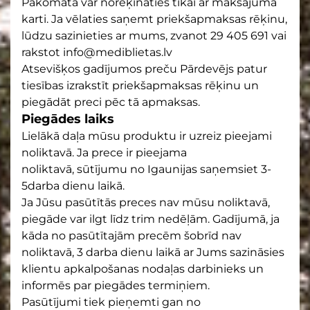
Pakomātā var norēķināties tikai ar maksājuma
karti. Ja vēlaties saņemt priekšapmaksas rēķinu,
lūdzu sazinieties ar mums, zvanot 29 405 691 vai
rakstot info@mediblietas.lv
Atsevišķos gadījumos preču Pārdevējs patur
tiesības izrakstīt priekšapmaksas rēķinu un
piegādāt preci pēc tā apmaksas.
Piegādes laiks
Lielākā daļa mūsu produktu ir uzreiz pieejami
noliktavā. Ja prece ir pieejama
noliktavā, sūtījumu no Igaunijas saņemsiet 3-
5darba dienu laikā.
Ja Jūsu pasūtītās preces nav mūsu noliktavā,
piegāde var ilgt līdz trim nedēļām. Gadījumā, ja
kāda no pasūtītajām precēm šobrīd nav
noliktavā, 3 darba dienu laikā ar Jums sazināsies
klientu apkalpošanas nodaļas darbinieks un
informēs par piegādes termiņiem.
Pasūtījumi tiek pieņemti gan no